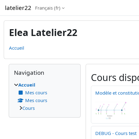
Passer au contenu principal
latelier22
Français ‎(fr)‎
Elea Latelier22
Accueil
Blocs
Passer Navigation
Navigation
Cours disp
Accueil
Mes cours
Modèle et constituti
Mes cours
Cours
DEBUG - Cours test