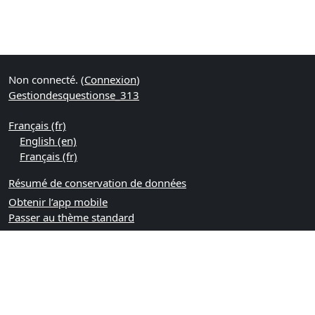
Non connecté. (
Connexion
)
Gestiondesquestionse_313
Français ‎(fr)‎
English ‎(en)‎
Français ‎(fr)‎
Résumé de conservation de données
Obtenir l’app mobile
Passer au thème standard